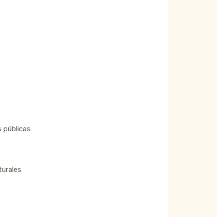
s públicas
turales
l